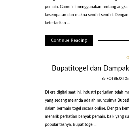
pemain. Game ini menggunakan rentang angka ya
kesempatan dan makna sendiri-sendiri. Dengan
ketertarikan …
Continue Reading
G
Bupatitogel dan Dampakn
By
FOT8EJXjf0
Di era digital saat ini, industri perjudian tela
yang sedang melanda adalah munculnya Bupati
dalam bermain togel secara online. Dengan kem
menarik perhatian banyak pemain, baik yang 
popularitasnya, Bupatitogel …