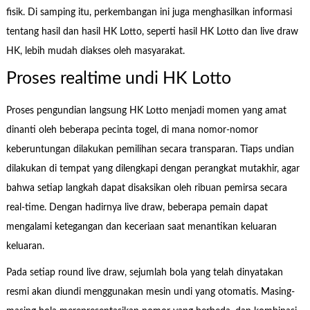
fisik. Di samping itu, perkembangan ini juga menghasilkan informasi
tentang hasil dan hasil HK Lotto, seperti hasil HK Lotto dan live draw
HK, lebih mudah diakses oleh masyarakat.
Proses realtime undi HK Lotto
Proses pengundian langsung HK Lotto menjadi momen yang amat
dinanti oleh beberapa pecinta togel, di mana nomor-nomor
keberuntungan dilakukan pemilihan secara transparan. Tiaps undian
dilakukan di tempat yang dilengkapi dengan perangkat mutakhir, agar
bahwa setiap langkah dapat disaksikan oleh ribuan pemirsa secara
real-time. Dengan hadirnya live draw, beberapa pemain dapat
mengalami ketegangan dan keceriaan saat menantikan keluaran
keluaran.
Pada setiap round live draw, sejumlah bola yang telah dinyatakan
resmi akan diundi menggunakan mesin undi yang otomatis. Masing-