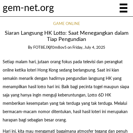
gem-net.org
GAME ONLINE
Siaran Langsung HK Lotto: Saat Menegangkan dalam
Tiap Pengundian
By
FOT8EJXjf0m8ov5
on
Friday, July 4, 2025
Setiap malam hari, jutaan orang fokus pada televisi dan perangkat
online ketika loteri Hong Kong sedang berlangsung. Saat ini kian
semakin menarik dengan hadirnya pengundian langsung HK yang
menampilkan hasil lotto hari ini. Baik bagi pecinta togel maupun siapa
saja yang hanya ingin menguji keberuntungan, Lotto 6D HK
memberikan kesempatan yang tak terduga yang tak terduga. Melalui
bermacam-macam nomor ditentukan, hasil hasil loteri ini merupakan
harapan bagi sebagian besar orang.
Hari ini, kita mau mengamati bagaimana atmosfer tegang dan penuh