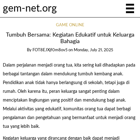
gem-net.org
GAME ONLINE
Tumbuh Bersama: Kegiatan Edukatif untuk Keluarga
Bahagia
By
FOT8EJXjf0m8ov5
on
Monday, July 21, 2025
Dalam perjalanan menjadi orang tua, kita sering kali dihadapkan pada
berbagai tantangan dalam mendukung tumbuh kembang anak.
Pendidikan anak tidak hanya berlangsung di sekolah, tetapi juga di
rumah. Oleh karena itu, peran keluarga sangat penting dalam
menciptakan lingkungan yang positif dan mendukung bagi anak.
Melalui aktivitas yang edukatif, komunitas orang tua dapat berbagi
pengalaman dan pengetahuan yang bermanfaat untuk menjadi orang
tua yang lebih baik.
Kegiatan keluarga yang dirancang dengan baik dapat menjadi