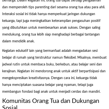
berharga. Dalam kegiatan ini, orang tua dapat berbagi pengalaman
dan memperoleh tips parenting dari sesama orang tua atau para ahli.
Interaksi sosial ini tidak hanya memperkuat jaringan dukungan
keluarga, tapi juga meningkatkan keterampilan pengasuhan positif
yang dibutuhkan untuk membesarkan anak sukses. Dengan saling
mendukung, orang tua lebih siap menghadapi berbagai tantangan
dalam mendidik anak.
Kegiatan edukatif lain yang bermanfaat adalah mengadakan sesi
belajar di rumah yang terstruktur namun fleksibel. Misalnya, membuat
jadwal rutin untuk membaca buku, berkebun, atau belajar seni dan
kerajinan. Kegiatan ini mendorong anak untuk aktif berpartisipasi dan
mengekspresikan kreativitasnya. Dengan cara ini, keluarga tidak
hanya menciptakan suasana belajar yang nyaman, tetapi juga
membangun fondasi bagi anak untuk menjadi cerdas dan mandiri.
Komunitas Orang Tua dan Dukungan
Sosial