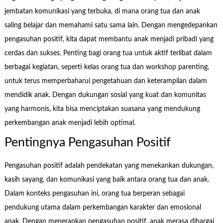
jembatan komunikasi yang terbuka, di mana orang tua dan anak
saling belajar dan memahami satu sama lain. Dengan mengedepankan
pengasuhan positif, kita dapat membantu anak menjadi pribadi yang
cerdas dan sukses. Penting bagi orang tua untuk aktif terlibat dalam
berbagai kegiatan, seperti kelas orang tua dan workshop parenting,
untuk terus memperbaharui pengetahuan dan keterampilan dalam
mendidik anak. Dengan dukungan sosial yang kuat dan komunitas
yang harmonis, kita bisa menciptakan suasana yang mendukung
perkembangan anak menjadi lebih optimal.
Pentingnya Pengasuhan Positif
Pengasuhan positif adalah pendekatan yang menekankan dukungan,
kasih sayang, dan komunikasi yang baik antara orang tua dan anak.
Dalam konteks pengasuhan ini, orang tua berperan sebagai
pendukung utama dalam perkembangan karakter dan emosional
anak. Dengan menerapkan pengasuhan positif, anak merasa dihargai