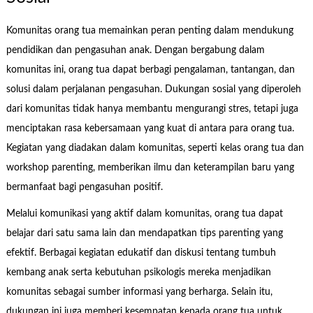
Komunitas orang tua memainkan peran penting dalam mendukung
pendidikan dan pengasuhan anak. Dengan bergabung dalam
komunitas ini, orang tua dapat berbagi pengalaman, tantangan, dan
solusi dalam perjalanan pengasuhan. Dukungan sosial yang diperoleh
dari komunitas tidak hanya membantu mengurangi stres, tetapi juga
menciptakan rasa kebersamaan yang kuat di antara para orang tua.
Kegiatan yang diadakan dalam komunitas, seperti kelas orang tua dan
workshop parenting, memberikan ilmu dan keterampilan baru yang
bermanfaat bagi pengasuhan positif.
Melalui komunikasi yang aktif dalam komunitas, orang tua dapat
belajar dari satu sama lain dan mendapatkan tips parenting yang
efektif. Berbagai kegiatan edukatif dan diskusi tentang tumbuh
kembang anak serta kebutuhan psikologis mereka menjadikan
komunitas sebagai sumber informasi yang berharga. Selain itu,
dukungan ini juga memberi kesempatan kepada orang tua untuk