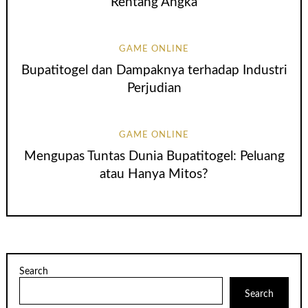
Rentang Angka
GAME ONLINE
Bupatitogel dan Dampaknya terhadap Industri
Perjudian
GAME ONLINE
Mengupas Tuntas Dunia Bupatitogel: Peluang
atau Hanya Mitos?
Search
Search