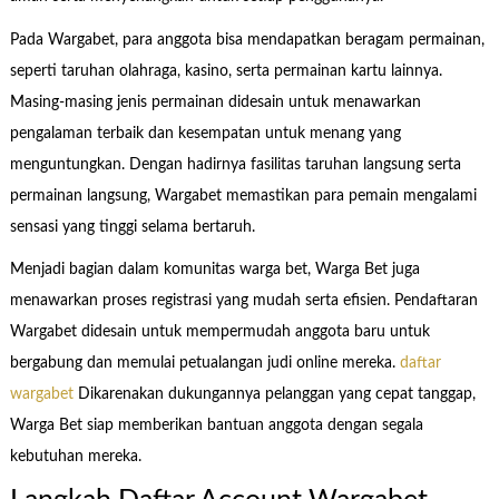
Pada Wargabet, para anggota bisa mendapatkan beragam permainan,
seperti taruhan olahraga, kasino, serta permainan kartu lainnya.
Masing-masing jenis permainan didesain untuk menawarkan
pengalaman terbaik dan kesempatan untuk menang yang
menguntungkan. Dengan hadirnya fasilitas taruhan langsung serta
permainan langsung, Wargabet memastikan para pemain mengalami
sensasi yang tinggi selama bertaruh.
Menjadi bagian dalam komunitas warga bet, Warga Bet juga
menawarkan proses registrasi yang mudah serta efisien. Pendaftaran
Wargabet didesain untuk mempermudah anggota baru untuk
bergabung dan memulai petualangan judi online mereka.
daftar
wargabet
Dikarenakan dukungannya pelanggan yang cepat tanggap,
Warga Bet siap memberikan bantuan anggota dengan segala
kebutuhan mereka.