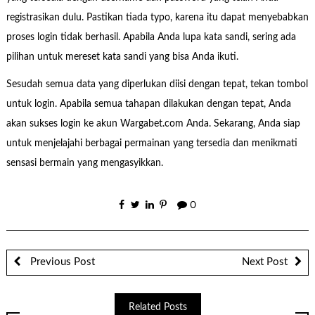
registrasikan dulu. Pastikan tiada typo, karena itu dapat menyebabkan
proses login tidak berhasil. Apabila Anda lupa kata sandi, sering ada
pilihan untuk mereset kata sandi yang bisa Anda ikuti.
Sesudah semua data yang diperlukan diisi dengan tepat, tekan tombol
untuk login. Apabila semua tahapan dilakukan dengan tepat, Anda
akan sukses login ke akun Wargabet.com Anda. Sekarang, Anda siap
untuk menjelajahi berbagai permainan yang tersedia dan menikmati
sensasi bermain yang mengasyikkan.
0
Previous Post
Next Post
Related Posts