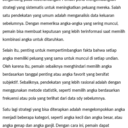
strategi yang sistematis untuk meningkatkan peluang mereka. Salah
satu pendekatan yang umum adalah menganalisis data keluaran
sebelumnya. Dengan memeriksa angka-angka yang sering muncul,
pemain bisa membuat keputusan yang lebih terinformasi saat memilih
kombinasi angka untuk ditaruhkan.
Selain itu, penting untuk mempertimbangkan fakta bahwa setiap
angka memiliki peluang yang sama untuk muncul di setiap undian.
Oleh karena itu, pemain sebaiknya menghindari memilih angka
berdasarkan tanggal penting atau angka favorit yang bersifat
subjektif. Sebaliknya, pendekatan yang lebih rasional adalah dengan
menggunakan metode statistik, seperti memilih angka berdasarkan
frekuensi atau pola yang terlihat dari data sdy sebelumnya.
Satu lagi strategi yang bisa diterapkan adalah mengelompokkan angka
menjadi beberapa kategori, seperti angka kecil dan angka besar, atau
angka genap dan angka ganjil. Dengan cara ini, pemain dapat