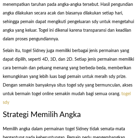
menempatkan taruhan pada angka-angka tersebut. Hasil pengundian
angka dilakukan secara acak dan biasanya dilakukan setiap hari,
sehingga pemain dapat mengikuti pengeluaran sdy untuk mengetahui
angka yang keluar. Togel ini dikenal karena transparansi dan keadilan
dalam proses pengundiannya.
Selain itu, togel Sidney juga memiliki berbagai jenis permainan yang
dapat dipilih, seperti 4D, 3D, dan 2D. Setiap jenis permainan memiliki
cara bermain dan peluang menang yang berbeda-beda, memberikan
kemungkinan yang lebih luas bagi pemain untuk meraih sdy prize.
Dengan semakin banyaknya situs togel sdy yang bermunculan, akses
untuk bermain togel online semakin mudah bagi semua orang.
togel
sdy
Strategi Memilih Angka
Memilih angka dalam permainan togel Sidney tidak semata-mata
bergantung pada keberuntungan. Pemain perlu mengembangkan