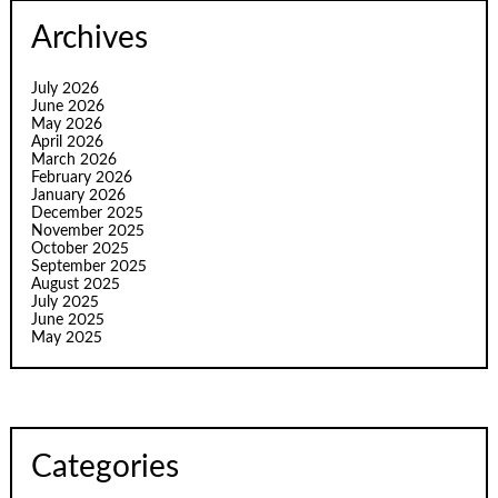
Archives
July 2026
June 2026
May 2026
April 2026
March 2026
February 2026
January 2026
December 2025
November 2025
October 2025
September 2025
August 2025
July 2025
June 2025
May 2025
Categories