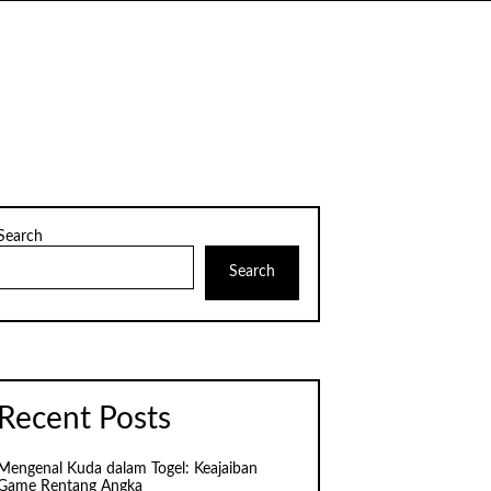
Search
Search
Recent Posts
Mengenal Kuda dalam Togel: Keajaiban
Game Rentang Angka