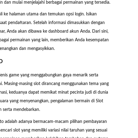
in dan mulai menjelajahi berbagai permainan yang tersedia.
i ke halaman utama dan temukan opsi login. Isikan
aat pendaftaran. Setelah informasi dimasukkan dengan
enar, Anda akan dibawa ke dashboard akun Anda. Dari sini,
bagai permainan yang lain, memberikan Anda kesempatan
yenangkan dan mengasyikkan.
o
enis game yang menggabungkan gaya menarik serta
. Masing-masing slot dirancang menggunakan tema yang
inasi, keduanya dapat memikat minat pecinta judi di dunia
suara yang menyenangkan, pengalaman bermain di Slot
n serta mendebarkan.
toto adalah adanya bermacam-macam pilihan pembayaran
ncari slot yang memiliki variasi nilai taruhan yang sesuai