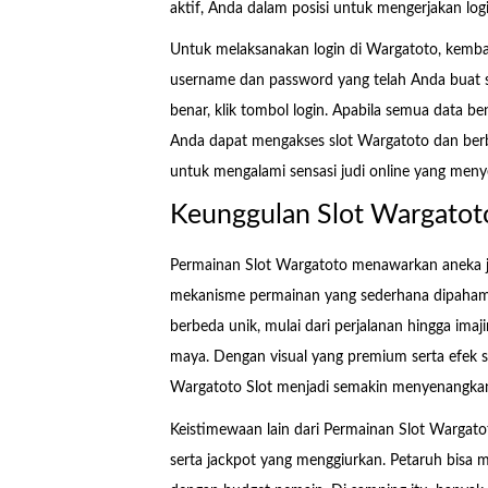
aktif, Anda dalam posisi untuk mengerjakan log
Untuk melaksanakan login di Wargatoto, kembal
username dan password yang telah Anda buat s
benar, klik tombol login. Apabila semua data b
Anda dapat mengakses slot Wargatoto dan ber
untuk mengalami sensasi judi online yang men
Keunggulan Slot Wargatot
Permainan Slot Wargatoto menawarkan aneka j
mekanisme permainan yang sederhana dipahami
berbeda unik, mulai dari perjalanan hingga imaj
maya. Dengan visual yang premium serta efek 
Wargatoto Slot menjadi semakin menyenangka
Keistimewaan lain dari Permainan Slot Warga
serta jackpot yang menggiurkan. Petaruh bisa me