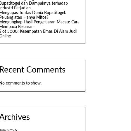
Bupatitogel dan Dampaknya terhadap
Industri Perjudian
Mengupas Tuntas Dunia Bupatitogel:
Peluang atau Hanya Mitos?
Mengungkap Hasil Pengeluaran Macau: Cara
Membaca Keluaran
Slot 5000: Kesempatan Emas Di Alam Judi
Online
Recent Comments
No comments to show.
Archives
July 2026