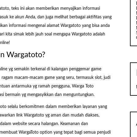
toto, teks ini akan memberikan menyajikan informasi
uk ke akun Anda, dan juga melihat berbagai aktifitas yang
erikan informasi mengenai alamat Wargatoto yang bisa anda
mari kita simak lebih jauh soal mengapa Wargatoto adalah
nline!
n Wargatoto?
line yg semakin terkenal di kalangan penggemar game
n ragam macam-macam game yang seru, termasuk slot, judi
antuan antarmuka yg ramah pengguna, Warga Toto
sasi bermain yg mengasyikkan dan menguntungkan.
rgatoto selalu berkomitmen dalam memberikan layanan yang
awarkan link Wargatoto yg aman dan mudah diakses,
 dalam website secara halangan. Keamanan dan
 membuat WargaToto option yang tepat bagi semua penjudi