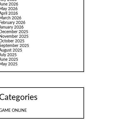
June 2026
May 2026
April 2026
March 2026
February 2026
January 2026
December 2025
November 2025
October 2025
September 2025
August 2025
July 2025
June 2025
May 2025
Categories
GAME ONLINE