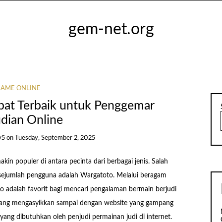
gem-net.org
AME ONLINE
pat Terbaik untuk Penggemar
udian Online
v5
on
Tuesday, September 2, 2025
makin populer di antara pecinta dari berbagai jenis. Salah
n sejumlah pengguna adalah Wargatoto. Melalui beragam
to adalah favorit bagi mencari pengalaman bermain berjudi
 yang mengasyikkan sampai dengan website yang gampang
yang dibutuhkan oleh penjudi permainan judi di internet.