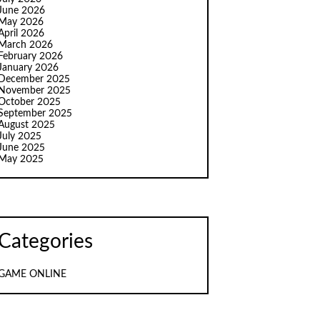
June 2026
May 2026
April 2026
March 2026
February 2026
January 2026
December 2025
November 2025
October 2025
September 2025
August 2025
July 2025
June 2025
May 2025
Categories
GAME ONLINE