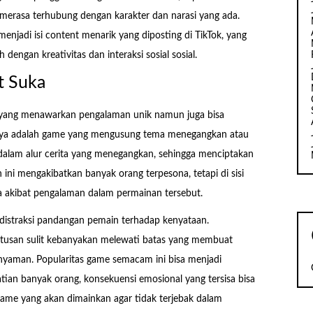
r merasa terhubung dengan karakter dan narasi yang ada.
enjadi isi content menarik yang diposting di TikTok, yang
dengan kreativitas dan interaksi sosial sosial.
t Suka
l yang menawarkan pengalaman unik namun juga bisa
nya adalah game yang mengusung tema menegangkan atau
k dalam alur cerita yang menegangkan, sehingga menciptakan
 ini mengakibatkan banyak orang terpesona, tetapi di sisi
a akibat pengalaman dalam permainan tersebut.
istraksi pandangan pemain terhadap kenyataan.
utusan sulit kebanyakan melewati batas yang membuat
nyaman. Popularitas game semacam ini bisa menjadi
ian banyak orang, konsekuensi emosional yang tersisa bisa
 game yang akan dimainkan agar tidak terjebak dalam