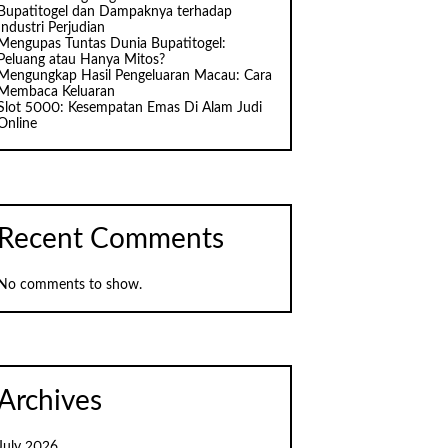
Bupatitogel dan Dampaknya terhadap
Industri Perjudian
Mengupas Tuntas Dunia Bupatitogel:
Peluang atau Hanya Mitos?
Mengungkap Hasil Pengeluaran Macau: Cara
Membaca Keluaran
Slot 5000: Kesempatan Emas Di Alam Judi
Online
Recent Comments
No comments to show.
Archives
July 2026