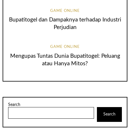
GAME ONLINE
Bupatitogel dan Dampaknya terhadap Industri
Perjudian
GAME ONLINE
Mengupas Tuntas Dunia Bupatitogel: Peluang
atau Hanya Mitos?
Search
Search