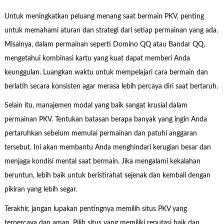
Untuk meningkatkan peluang menang saat bermain PKV, penting
untuk memahami aturan dan strategi dari setiap permainan yang ada.
Misalnya, dalam permainan seperti Domino QQ atau Bandar QQ,
mengetahui kombinasi kartu yang kuat dapat memberi Anda
keunggulan. Luangkan waktu untuk mempelajari cara bermain dan
berlatih secara konsisten agar merasa lebih percaya diri saat bertaruh.
Selain itu, manajemen modal yang baik sangat krusial dalam
permainan PKV. Tentukan batasan berapa banyak yang ingin Anda
pertaruhkan sebelum memulai permainan dan patuhi anggaran
tersebut. Ini akan membantu Anda menghindari kerugian besar dan
menjaga kondisi mental saat bermain. Jika mengalami kekalahan
beruntun, lebih baik untuk beristirahat sejenak dan kembali dengan
pikiran yang lebih segar.
Terakhir, jangan lupakan pentingnya memilih situs PKV yang
terpercaya dan aman. Pilih situs yang memiliki reputasi baik dan