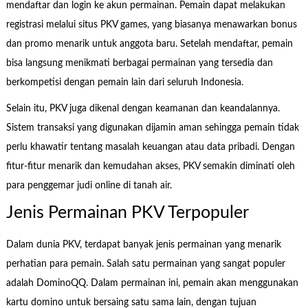
mendaftar dan login ke akun permainan. Pemain dapat melakukan
registrasi melalui situs PKV games, yang biasanya menawarkan bonus
dan promo menarik untuk anggota baru. Setelah mendaftar, pemain
bisa langsung menikmati berbagai permainan yang tersedia dan
berkompetisi dengan pemain lain dari seluruh Indonesia.
Selain itu, PKV juga dikenal dengan keamanan dan keandalannya.
Sistem transaksi yang digunakan dijamin aman sehingga pemain tidak
perlu khawatir tentang masalah keuangan atau data pribadi. Dengan
fitur-fitur menarik dan kemudahan akses, PKV semakin diminati oleh
para penggemar judi online di tanah air.
Jenis Permainan PKV Terpopuler
Dalam dunia PKV, terdapat banyak jenis permainan yang menarik
perhatian para pemain. Salah satu permainan yang sangat populer
adalah DominoQQ. Dalam permainan ini, pemain akan menggunakan
kartu domino untuk bersaing satu sama lain, dengan tujuan