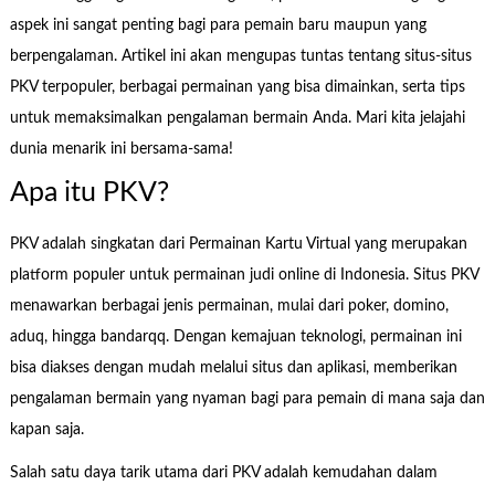
aspek ini sangat penting bagi para pemain baru maupun yang
berpengalaman. Artikel ini akan mengupas tuntas tentang situs-situs
PKV terpopuler, berbagai permainan yang bisa dimainkan, serta tips
untuk memaksimalkan pengalaman bermain Anda. Mari kita jelajahi
dunia menarik ini bersama-sama!
Apa itu PKV?
PKV adalah singkatan dari Permainan Kartu Virtual yang merupakan
platform populer untuk permainan judi online di Indonesia. Situs PKV
menawarkan berbagai jenis permainan, mulai dari poker, domino,
aduq, hingga bandarqq. Dengan kemajuan teknologi, permainan ini
bisa diakses dengan mudah melalui situs dan aplikasi, memberikan
pengalaman bermain yang nyaman bagi para pemain di mana saja dan
kapan saja.
Salah satu daya tarik utama dari PKV adalah kemudahan dalam