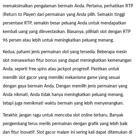
memaksimalkan pengalaman bermain Anda. Pertama, perhatikan RTP
(Return to Player) dari permainan yang Anda pilih. Semakin tinggi
persentase RTP, semakin besar peluang Anda untuk mendapatkan
kembali uang yang diinvestasikan. Biasanya, pilihlah slot dengan RTP
96 persen atau lebih untuk meningkatkan peluang menang.
Kedua, pahami jenis permainan slot yang tersedia. Beberapa mesin
slot menawarkan fitur bonus yang dapat meningkatkan kemenangan
Anda, seperti free spins atau jackpot progresif. Pastikan untuk
memilih slot gacor yang memiliki mekanisme game yang sesuai
dengan gaya bermain Anda. Dengan memilih jenis permainan yang
Anda nikmati, Anda tidak hanya meningkatkan peluang menang,
tetapi juga menikmati waktu bermain yang lebih menyenangkan.
Terakhir, jangan ragu untuk mencoba slot online terbaru. Banyak
pengembang terus merilis permainan dengan grafik yang lebih baik
dan fitur inovatif. Slot gacor malam ini sering kali dapat ditemukan di