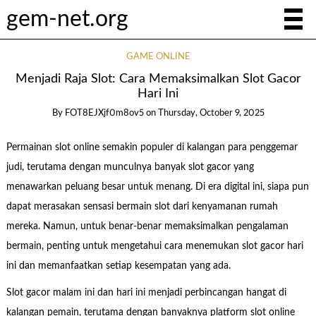
gem-net.org
GAME ONLINE
Menjadi Raja Slot: Cara Memaksimalkan Slot Gacor
Hari Ini
By
FOT8EJXjf0m8ov5
on
Thursday, October 9, 2025
Permainan slot online semakin populer di kalangan para penggemar
judi, terutama dengan munculnya banyak slot gacor yang
menawarkan peluang besar untuk menang. Di era digital ini, siapa pun
dapat merasakan sensasi bermain slot dari kenyamanan rumah
mereka. Namun, untuk benar-benar memaksimalkan pengalaman
bermain, penting untuk mengetahui cara menemukan slot gacor hari
ini dan memanfaatkan setiap kesempatan yang ada.
Slot gacor malam ini dan hari ini menjadi perbincangan hangat di
kalangan pemain, terutama dengan banyaknya platform slot online