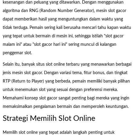
kesenangan dan peluang yang ditawarkan. Dengan menggunakan
algoritma dan RNG (Random Number Generator), mesin slot gacor
dapat memberikan hasil yang menguntungkan dalam waktu yang
tidak terduga. Pemain sering kali berusaha mencari tahu kapan waktu
yang tepat untuk bermain di mesin ini, sehingga istilah "slot gacor
malam ini" atau "slot gacor hari ini" sering muncul di kalangan
penggemar slot.
Selain itu, banyak situs slot online terbaru yang menawarkan berbagai
jenis mesin slot gacor. Dengan variasi tema, fitur bonus, dan tingkat
RTP (Return to Player) yang berbeda, pemain memiliki banyak pilihan
untuk menemukan slot yang sesuai dengan preferensi mereka.
Memahami konsep slot gacor sangat penting bagi mereka yang ingin
memaksimalkan pengalaman bermain dan memperoleh keuntungan.
Strategi Memilih Slot Online
Memilih slot online yang tepat adalah langkah penting untuk