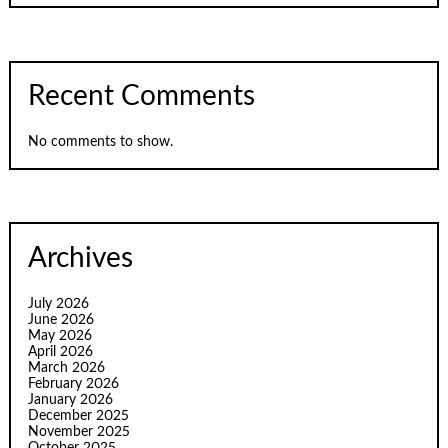
Recent Comments
No comments to show.
Archives
July 2026
June 2026
May 2026
April 2026
March 2026
February 2026
January 2026
December 2025
November 2025
October 2025