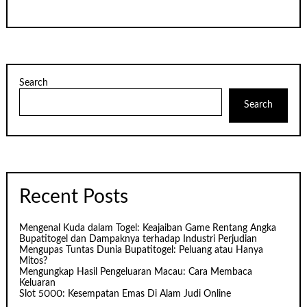
Search
Search
Recent Posts
Mengenal Kuda dalam Togel: Keajaiban Game Rentang Angka
Bupatitogel dan Dampaknya terhadap Industri Perjudian
Mengupas Tuntas Dunia Bupatitogel: Peluang atau Hanya
Mitos?
Mengungkap Hasil Pengeluaran Macau: Cara Membaca
Keluaran
Slot 5000: Kesempatan Emas Di Alam Judi Online