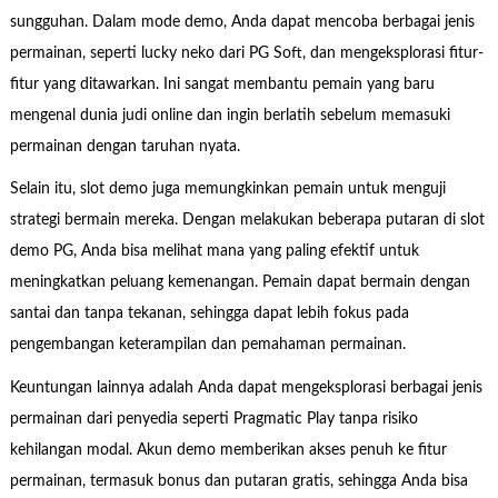
sungguhan. Dalam mode demo, Anda dapat mencoba berbagai jenis
permainan, seperti lucky neko dari PG Soft, dan mengeksplorasi fitur-
fitur yang ditawarkan. Ini sangat membantu pemain yang baru
mengenal dunia judi online dan ingin berlatih sebelum memasuki
permainan dengan taruhan nyata.
Selain itu, slot demo juga memungkinkan pemain untuk menguji
strategi bermain mereka. Dengan melakukan beberapa putaran di slot
demo PG, Anda bisa melihat mana yang paling efektif untuk
meningkatkan peluang kemenangan. Pemain dapat bermain dengan
santai dan tanpa tekanan, sehingga dapat lebih fokus pada
pengembangan keterampilan dan pemahaman permainan.
Keuntungan lainnya adalah Anda dapat mengeksplorasi berbagai jenis
permainan dari penyedia seperti Pragmatic Play tanpa risiko
kehilangan modal. Akun demo memberikan akses penuh ke fitur
permainan, termasuk bonus dan putaran gratis, sehingga Anda bisa