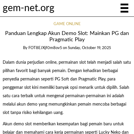
gem-net.org
GAME ONLINE
Panduan Lengkap Akun Demo Slot: Mainkan PG dan
Pragmatic Play
By
FOT8EJXjf0m8ov5
on
Sunday, October 19, 2025
Dalam dunia perjudian online, permainan slot telah menjadi salah satu
pilihan favorit bagi banyak pemain. Dengan kehadiran berbagai
penyedia permainan seperti PG Soft dan Pragmatic Play, para
penggemar slot kini memiliki banyak opsi menarik untuk dipilih. Salah
satu cara terbaik untuk mengenal permainan-permainan ini adalah
melalui akun demo yang memungkinkan pemain mencoba berbagai
slot tanpa risiko kehilangan uang.
Akun demo slot memberikan kesempatan bagi pemain baru untuk
belajar dan memahami cara kerja permainan seperti Lucky Neko dan