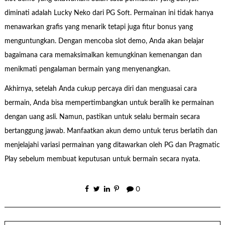
diminati adalah Lucky Neko dari PG Soft. Permainan ini tidak hanya
menawarkan grafis yang menarik tetapi juga fitur bonus yang
menguntungkan. Dengan mencoba slot demo, Anda akan belajar
bagaimana cara memaksimalkan kemungkinan kemenangan dan
menikmati pengalaman bermain yang menyenangkan.
Akhirnya, setelah Anda cukup percaya diri dan menguasai cara
bermain, Anda bisa mempertimbangkan untuk beralih ke permainan
dengan uang asli. Namun, pastikan untuk selalu bermain secara
bertanggung jawab. Manfaatkan akun demo untuk terus berlatih dan
menjelajahi variasi permainan yang ditawarkan oleh PG dan Pragmatic
Play sebelum membuat keputusan untuk bermain secara nyata.
0