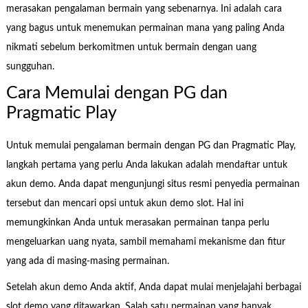
merasakan pengalaman bermain yang sebenarnya. Ini adalah cara
yang bagus untuk menemukan permainan mana yang paling Anda
nikmati sebelum berkomitmen untuk bermain dengan uang
sungguhan.
Cara Memulai dengan PG dan
Pragmatic Play
Untuk memulai pengalaman bermain dengan PG dan Pragmatic Play,
langkah pertama yang perlu Anda lakukan adalah mendaftar untuk
akun demo. Anda dapat mengunjungi situs resmi penyedia permainan
tersebut dan mencari opsi untuk akun demo slot. Hal ini
memungkinkan Anda untuk merasakan permainan tanpa perlu
mengeluarkan uang nyata, sambil memahami mekanisme dan fitur
yang ada di masing-masing permainan.
Setelah akun demo Anda aktif, Anda dapat mulai menjelajahi berbagai
slot demo yang ditawarkan. Salah satu permainan yang banyak