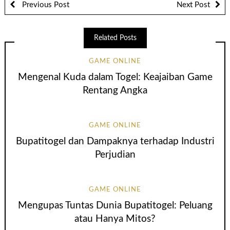
Previous Post
Next Post
Related Posts
GAME ONLINE
Mengenal Kuda dalam Togel: Keajaiban Game
Rentang Angka
GAME ONLINE
Bupatitogel dan Dampaknya terhadap Industri
Perjudian
GAME ONLINE
Mengupas Tuntas Dunia Bupatitogel: Peluang
atau Hanya Mitos?