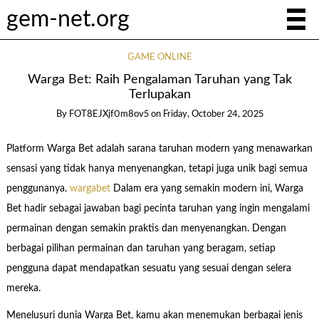
gem-net.org
GAME ONLINE
Warga Bet: Raih Pengalaman Taruhan yang Tak
Terlupakan
By
FOT8EJXjf0m8ov5
on
Friday, October 24, 2025
Platform Warga Bet adalah sarana taruhan modern yang menawarkan
sensasi yang tidak hanya menyenangkan, tetapi juga unik bagi semua
penggunanya.
wargabet
Dalam era yang semakin modern ini, Warga
Bet hadir sebagai jawaban bagi pecinta taruhan yang ingin mengalami
permainan dengan semakin praktis dan menyenangkan. Dengan
berbagai pilihan permainan dan taruhan yang beragam, setiap
pengguna dapat mendapatkan sesuatu yang sesuai dengan selera
mereka.
Menelusuri dunia Warga Bet, kamu akan menemukan berbagai jenis