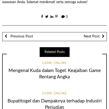
wawasan Anda. Selamat menikmati serta semoga sukses!
0
Previous Post
Next Post
Related Posts
GAME ONLINE
Mengenal Kuda dalam Togel: Keajaiban Game
Rentang Angka
GAME ONLINE
Bupatitogel dan Dampaknya terhadap Industri
Perjudian