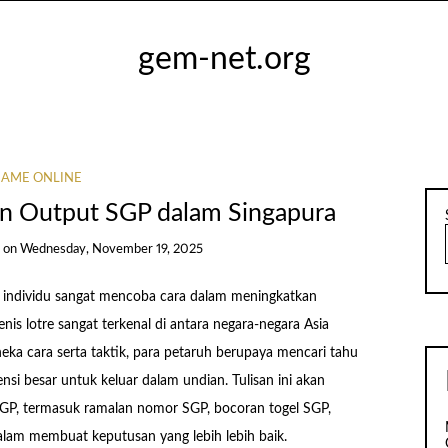
gem-net.org
AME ONLINE
 Output SGP dalam Singapura
on
Wednesday, November 19, 2025
k individu sangat mencoba cara dalam meningkatkan
nis lotre sangat terkenal di antara negara-negara Asia
eka cara serta taktik, para petaruh berupaya mencari tahu
i besar untuk keluar dalam undian. Tulisan ini akan
GP, termasuk ramalan nomor SGP, bocoran togel SGP,
alam membuat keputusan yang lebih lebih baik.