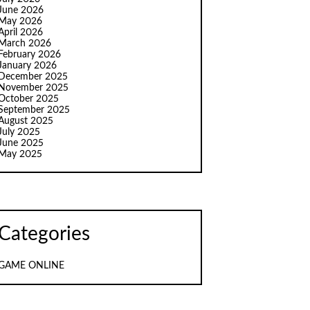
June 2026
May 2026
April 2026
March 2026
February 2026
January 2026
December 2025
November 2025
October 2025
September 2025
August 2025
July 2025
June 2025
May 2025
Categories
GAME ONLINE