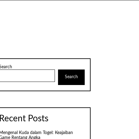
Search
Search
Recent Posts
Mengenal Kuda dalam Togel: Keajaiban
Game Rentang Angka