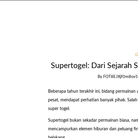
G
Supertogel: Dari Sejarah 
By
FOT8EJXjf0m8ov5
Beberapa tahun terakhir ini, bidang permainan
pesat, mendapat perhatian banyak pihak. Salah 
super togel.
Supertogel bukan sekadar permainan biasa, na
mencampurkan elemen hiburan dan peluang finan
belakang.