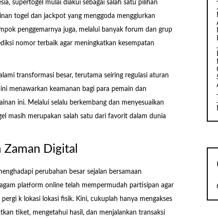
ia, supertogel mulai diakui sebagai salah satu pilihan
inan togel dan jackpot yang menggoda menggiurkan
ompok penggemarnya juga, melalui banyak forum dan grup
ediksi nomor terbaik agar meningkatkan kesempatan
ami transformasi besar, terutama seiring regulasi aturan
al ini menawarkan keamanan bagi para pemain dan
nan ini. Melalui selalu berkembang dan menyesuaikan
el masih merupakan salah satu dari favorit dalam dunia
 Zaman Digital
menghadapi perubahan besar sejalan bersamaan
ragam platform online telah mempermudah partisipan agar
pergi k lokasi lokasi fisik. Kini, cukuplah hanya mengakses
kan tiket, mengetahui hasil, dan menjalankan transaksi