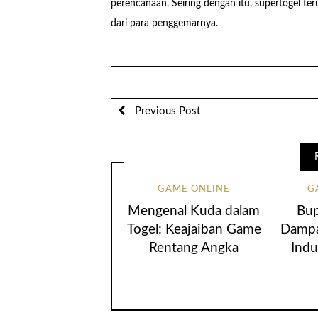
perencanaan. Seiring dengan itu, supertogel t
dari para penggemarnya.
Previous Post
GAME ONLINE
G
Mengenal Kuda dalam
Bup
Togel: Keajaiban Game
Dampa
Rentang Angka
Indu