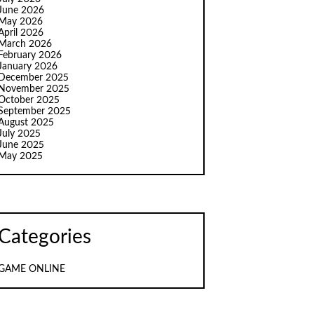
June 2026
May 2026
April 2026
March 2026
February 2026
January 2026
December 2025
November 2025
October 2025
September 2025
August 2025
July 2025
June 2025
May 2025
Categories
GAME ONLINE