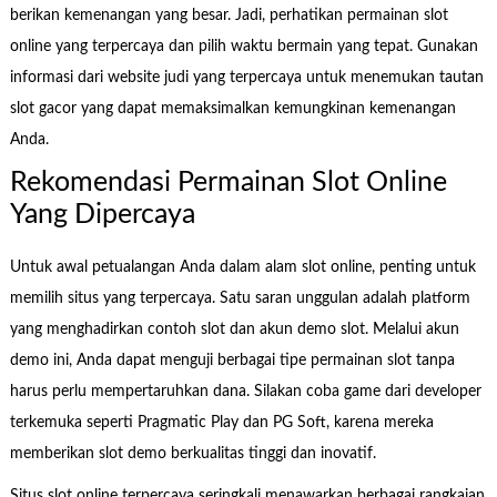
berikan kemenangan yang besar. Jadi, perhatikan permainan slot
online yang terpercaya dan pilih waktu bermain yang tepat. Gunakan
informasi dari website judi yang terpercaya untuk menemukan tautan
slot gacor yang dapat memaksimalkan kemungkinan kemenangan
Anda.
Rekomendasi Permainan Slot Online
Yang Dipercaya
Untuk awal petualangan Anda dalam alam slot online, penting untuk
memilih situs yang terpercaya. Satu saran unggulan adalah platform
yang menghadirkan contoh slot dan akun demo slot. Melalui akun
demo ini, Anda dapat menguji berbagai tipe permainan slot tanpa
harus perlu mempertaruhkan dana. Silakan coba game dari developer
terkemuka seperti Pragmatic Play dan PG Soft, karena mereka
memberikan slot demo berkualitas tinggi dan inovatif.
Situs slot online terpercaya seringkali menawarkan berbagai rangkaian