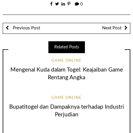
0
Previous Post
Next Post
Related Posts
GAME ONLINE
Mengenal Kuda dalam Togel: Keajaiban Game
Rentang Angka
GAME ONLINE
Bupatitogel dan Dampaknya terhadap Industri
Perjudian