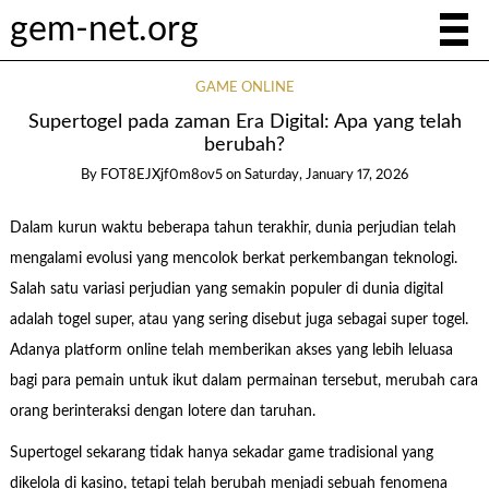
gem-net.org
GAME ONLINE
Supertogel pada zaman Era Digital: Apa yang telah
berubah?
By
FOT8EJXjf0m8ov5
on
Saturday, January 17, 2026
Dalam kurun waktu beberapa tahun terakhir, dunia perjudian telah
mengalami evolusi yang mencolok berkat perkembangan teknologi.
Salah satu variasi perjudian yang semakin populer di dunia digital
adalah togel super, atau yang sering disebut juga sebagai super togel.
Adanya platform online telah memberikan akses yang lebih leluasa
bagi para pemain untuk ikut dalam permainan tersebut, merubah cara
orang berinteraksi dengan lotere dan taruhan.
Supertogel sekarang tidak hanya sekadar game tradisional yang
dikelola di kasino, tetapi telah berubah menjadi sebuah fenomena