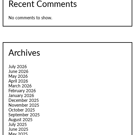
Recent Comments
No comments to show.
Archives
July 2026
June 2026
May 2026
April 2026
March 2026
February 2026
January 2026
December 2025
November 2025
October 2025
September 2025
August 2025
July 2025
June 2025
May 2025