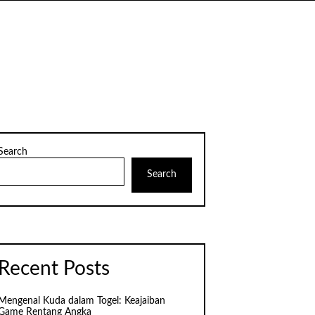
Search
Search
Recent Posts
Mengenal Kuda dalam Togel: Keajaiban
Game Rentang Angka