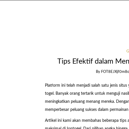
G
Tips Efektif dalam Men
By
FOT8EJXjf0m8
Platform ini telah menjadi salah satu jenis si
togel. Banyak orang tertarik untuk menguji nas
meningkatkan peluang menang mereka. Dengan d
memperbesar peluang sukses dalam permainan i
Artikel ini kami akan membahas beberapa tips
maksimal di Iontogel. Dari pilihan angka hing