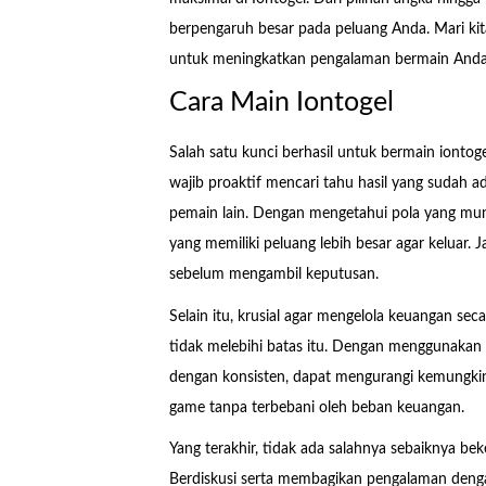
berpengaruh besar pada peluang Anda. Mari ki
untuk meningkatkan pengalaman bermain Anda d
Cara Main Iontogel
Salah satu kunci berhasil untuk bermain ionto
wajib proaktif mencari tahu hasil yang sudah ad
pemain lain. Dengan mengetahui pola yang m
yang memiliki peluang lebih besar agar keluar. 
sebelum mengambil keputusan.
Selain itu, krusial agar mengelola keuangan sec
tidak melebihi batas itu. Dengan menggunakan 
dengan konsisten, dapat mengurangi kemungkin
game tanpa terbebani oleh beban keuangan.
Yang terakhir, tidak ada salahnya sebaiknya b
Berdiskusi serta membagikan pengalaman den