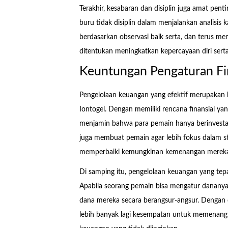
Terakhir, kesabaran dan disiplin juga amat pe
buru tidak disiplin dalam menjalankan analisis 
berdasarkan observasi baik serta, dan terus 
ditentukan meningkatkan kepercayaan diri serta
Keuntungan Pengaturan Fi
Pengelolaan keuangan yang efektif merupakan
Iontogel. Dengan memiliki rencana finansial y
menjamin bahwa para pemain hanya berinvestas
juga membuat pemain agar lebih fokus dalam st
memperbaiki kemungkinan kemenangan mereka
Di samping itu, pengelolaan keuangan yang t
Apabila seorang pemain bisa mengatur dananya
dana mereka secara berangsur-angsur. Dengan 
lebih banyak lagi kesempatan untuk memenangk