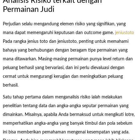
Analisis Risiko terkait dengan
Permainan Judi
Perjudian selalu mengandung elemen risiko yang signifikan, yang
mana dapat memengaruhi keputusan dan outcome game.
jeniustoto
Pada rangka jenius toto dan jeniustoto, penting untuk memahami
bahaya yang berhubungan dengan beragam tipe permainan yang
mana ditawarkan. Masing-masing permainan punya level return dan
peluang berhasil yang bervariasi, dan ini perlu dievaluasi dengan
cermat untuk mengurangi kerugian dan meningkatkan peluang
berhasil.
Satu tahap pertama dalam menganalisis risiko ialah melakukan
penelitian tentang data dan angka-angka seputar permainan yang
dimainkan. Misalnya, apabila Anda bermaksud untuk mengikuti lotre,
memperhatikan angka-angka yang banyak timbul dan pola sebelum
ini bisa memberikan pemahaman mengenai kesempatan yang ada.