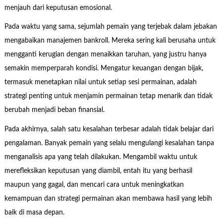
menjauh dari keputusan emosional.
Pada waktu yang sama, sejumlah pemain yang terjebak dalam jebakan
mengabaikan manajemen bankroll. Mereka sering kali berusaha untuk
mengganti kerugian dengan menaikkan taruhan, yang justru hanya
semakin memperparah kondisi. Mengatur keuangan dengan bijak,
termasuk menetapkan nilai untuk setiap sesi permainan, adalah
strategi penting untuk menjamin permainan tetap menarik dan tidak
berubah menjadi beban finansial.
Pada akhirnya, salah satu kesalahan terbesar adalah tidak belajar dari
pengalaman. Banyak pemain yang selalu mengulangi kesalahan tanpa
menganalisis apa yang telah dilakukan. Mengambil waktu untuk
merefleksikan keputusan yang diambil, entah itu yang berhasil
maupun yang gagal, dan mencari cara untuk meningkatkan
kemampuan dan strategi permainan akan membawa hasil yang lebih
baik di masa depan.