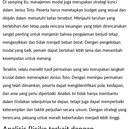
Di samping itu, manajemen modal juga merupakan strategi kunci
dalam Jenius Toto. Peserta harus menetapkan budget yang sesuai dan
disiplin dalam mematuhi batas tersebut. Menjauhi taruhan yang
berlebihan dan tetap pada rencana keuangan yang telah direncanakan
sangat penting untuk menjamin bahwa pengalaman berjudi tetap
mengasyikkan dan tidak menjadi beban berat. Dengan pengelolaan
modal yang baik, pemain dapat bertahan lebih lama dan menambah
kesempatan untuk menang.
Terakhir, selalu meneliti hasil permainan yang lalu merupakan langkah
krusial dalam menerapkan Jenius Toto. Dengan meninjau permainan
yang telah dimainkan, peserta dapat mengidentifikasi pola, kesilapan,
dan area yang perlu diperbaiki. Analisis ini tidak hanya membantu
dalam tindakan selanjutnya ke depan, tetapi juga dapat memperbaiki
keterampilan dan taktik perjudian secara umum. Dengan strategi yang
terencana, peluang untuk meraih keberhasilan menjadi lebih tinggi.