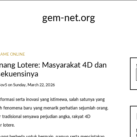
gem-net.org
AME ONLINE
nang Lotere: Masyarakat 4D dan
ekuensinya
8ov5
on
Sunday, March 22, 2026
formasi serta inovasi yang istimewa, salah satunya yang
lah fenomena baru yang menarik perhatian sejumlah orang.
tradisional senyawa perjudian angka, rakyat 4D
 lotere.