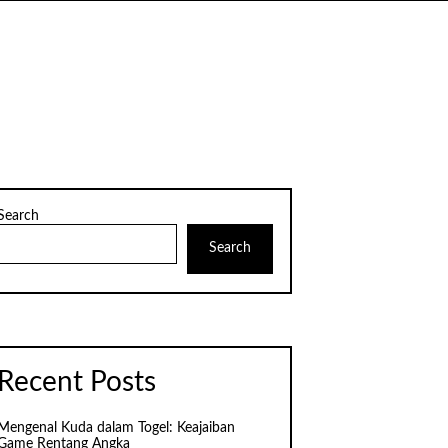
Search
Search
Recent Posts
Mengenal Kuda dalam Togel: Keajaiban
Game Rentang Angka