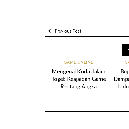
Previous Post
GAME ONLINE
G
Mengenal Kuda dalam
Bup
Togel: Keajaiban Game
Dampa
Rentang Angka
Indu