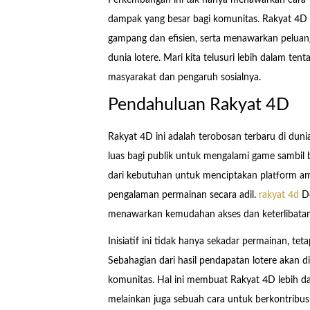
Perkembangan ini tak hanya menawarkan cara 
dampak yang besar bagi komunitas. Rakyat 4D m
gampang dan efisien, serta menawarkan peluang
dunia lotere. Mari kita telusuri lebih dalam t
masyarakat dan pengaruh sosialnya.
Pendahuluan Rakyat 4D
Rakyat 4D ini adalah terobosan terbaru di dun
luas bagi publik untuk mengalami game sambil b
dari kebutuhan untuk menciptakan platform a
pengalaman permainan secara adil.
rakyat 4d
De
menawarkan kemudahan akses dan keterlibatan y
Inisiatif ini tidak hanya sekadar permainan, t
Sebahagian dari hasil pendapatan lotere akan
komunitas. Hal ini membuat Rakyat 4D lebih d
melainkan juga sebuah cara untuk berkontribus