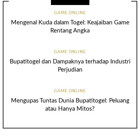
GAME ONLINE
Mengenal Kuda dalam Togel: Keajaiban Game
Rentang Angka
GAME ONLINE
Bupatitogel dan Dampaknya terhadap Industri
Perjudian
GAME ONLINE
Mengupas Tuntas Dunia Bupatitogel: Peluang
atau Hanya Mitos?