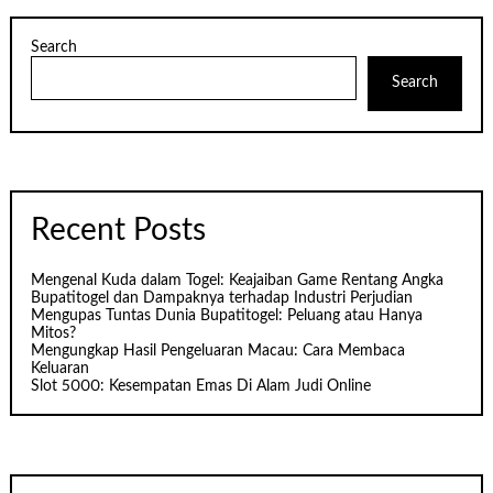
Search
Search
Recent Posts
Mengenal Kuda dalam Togel: Keajaiban Game Rentang Angka
Bupatitogel dan Dampaknya terhadap Industri Perjudian
Mengupas Tuntas Dunia Bupatitogel: Peluang atau Hanya
Mitos?
Mengungkap Hasil Pengeluaran Macau: Cara Membaca
Keluaran
Slot 5000: Kesempatan Emas Di Alam Judi Online