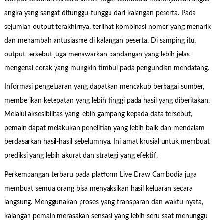
angka yang sangat ditunggu-tunggu dari kalangan peserta. Pada
sejumlah output terakhirnya, terlihat kombinasi nomor yang menarik
dan menambah antusiasme di kalangan peserta. Di samping itu,
output tersebut juga menawarkan pandangan yang lebih jelas
mengenai corak yang mungkin timbul pada pengundian mendatang.
Informasi pengeluaran yang dapatkan mencakup berbagai sumber,
memberikan ketepatan yang lebih tinggi pada hasil yang diberitakan.
Melalui aksesibilitas yang lebih gampang kepada data tersebut,
pemain dapat melakukan penelitian yang lebih baik dan mendalam
berdasarkan hasil-hasil sebelumnya. Ini amat krusial untuk membuat
prediksi yang lebih akurat dan strategi yang efektif.
Perkembangan terbaru pada platform Live Draw Cambodia juga
membuat semua orang bisa menyaksikan hasil keluaran secara
langsung. Menggunakan proses yang transparan dan waktu nyata,
kalangan pemain merasakan sensasi yang lebih seru saat menunggu