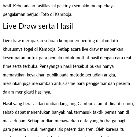
hasil. Keberadaan fasilitas ini pastinya semakin memperkaya
pengalaman berjudi Toto di Kamboja.
Live Draw serta Hasil
Live draw merupakan sebuah komponen penting di alam lotto,
khususnya togel di Kamboja. Setiap acara live draw memberikan
kesempatan untuk para pemain untuk melihat hasil dengan cara real-
time serta terbuka. Penayangan hasil tersebut bukan hanya
memastikan keyakinan publik pada metode perjudian angka,
melainkan juga menambah antusiasme para penggemar dan peserta
dalam mengikuti hasilnya.
Hasil yang berasal dari undian langsung Cambodia amat dinanti-nanti,
sebab dapat menentukan banyak hal, termasuk taktik permainan di
masa depan. Setiap undian menawarkan data yang berharga bagi
para peserta untuk menganalisis patern dan tren. Oleh karena itu,