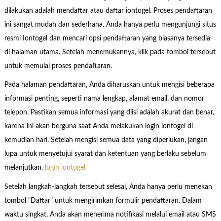
dilakukan adalah mendaftar atau daftar iontogel. Proses pendaftaran
ini sangat mudah dan sederhana. Anda hanya perlu mengunjungi situs
resmi Iontogel dan mencari opsi pendaftaran yang biasanya tersedia
di halaman utama. Setelah menemukannya, klik pada tombol tersebut
untuk memulai proses pendaftaran.
Pada halaman pendaftaran, Anda diharuskan untuk mengisi beberapa
informasi penting, seperti nama lengkap, alamat email, dan nomor
telepon. Pastikan semua informasi yang diisi adalah akurat dan benar,
karena ini akan berguna saat Anda melakukan login iontogel di
kemudian hari. Setelah mengisi semua data yang diperlukan, jangan
lupa untuk menyetujui syarat dan ketentuan yang berlaku sebelum
melanjutkan.
login iontogel
Setelah langkah-langkah tersebut selesai, Anda hanya perlu menekan
tombol "Daftar" untuk mengirimkan formulir pendaftaran. Dalam
waktu singkat, Anda akan menerima notifikasi melalui email atau SMS