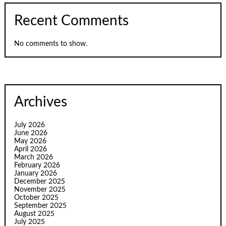
Recent Comments
No comments to show.
Archives
July 2026
June 2026
May 2026
April 2026
March 2026
February 2026
January 2026
December 2025
November 2025
October 2025
September 2025
August 2025
July 2025