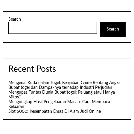
Search
Search
Recent Posts
Mengenal Kuda dalam Togel: Keajaiban Game Rentang Angka
Bupatitogel dan Dampaknya terhadap Industri Perjudian
Mengupas Tuntas Dunia Bupatitogel: Peluang atau Hanya
Mitos?
Mengungkap Hasil Pengeluaran Macau: Cara Membaca
Keluaran
Slot 5000: Kesempatan Emas Di Alam Judi Online