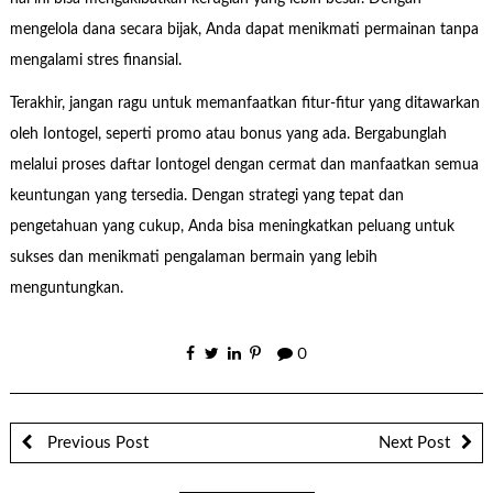
mengelola dana secara bijak, Anda dapat menikmati permainan tanpa
mengalami stres finansial.
Terakhir, jangan ragu untuk memanfaatkan fitur-fitur yang ditawarkan
oleh Iontogel, seperti promo atau bonus yang ada. Bergabunglah
melalui proses daftar Iontogel dengan cermat dan manfaatkan semua
keuntungan yang tersedia. Dengan strategi yang tepat dan
pengetahuan yang cukup, Anda bisa meningkatkan peluang untuk
sukses dan menikmati pengalaman bermain yang lebih
menguntungkan.
0
Previous Post
Next Post