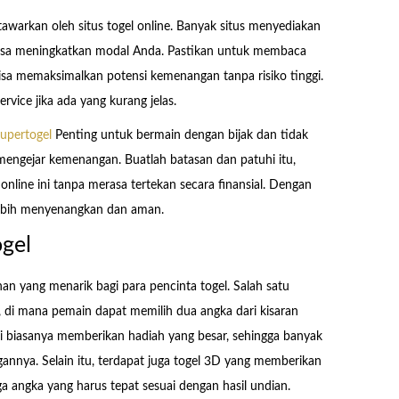
warkan oleh situs togel online. Banyak situs menyediakan
bisa meningkatkan modal Anda. Pastikan untuk membaca
isa memaksimalkan potensi kemenangan tanpa risiko tinggi.
vice jika ada yang kurang jelas.
upertogel
Penting untuk bermain dengan bijak dan tidak
ngejar kemenangan. Buatlah batasan dan patuhi itu,
nline ini tanpa merasa tertekan secara finansial. Dengan
lebih menyenangkan dan aman.
gel
an yang menarik bagi para pencinta togel. Salah satu
, di mana pemain dapat memilih dua angka dari kisaran
i biasanya memberikan hadiah yang besar, sehingga banyak
nnya. Selain itu, terdapat juga togel 3D yang memberikan
a angka yang harus tepat sesuai dengan hasil undian.