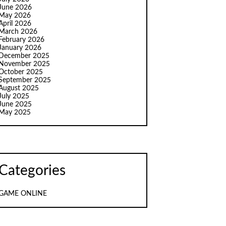
June 2026
May 2026
April 2026
March 2026
February 2026
January 2026
December 2025
November 2025
October 2025
September 2025
August 2025
July 2025
June 2025
May 2025
Categories
GAME ONLINE