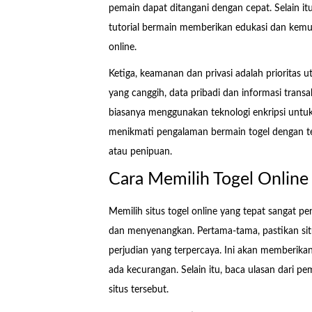
pemain dapat ditangani dengan cepat. Selain itu
tutorial bermain memberikan edukasi dan kemu
online.
Ketiga, keamanan dan privasi adalah prioritas 
yang canggih, data pribadi dan informasi transak
biasanya menggunakan teknologi enkripsi untu
menikmati pengalaman bermain togel dengan ten
atau penipuan.
Cara Memilih Togel Online
Memilih situs togel online yang tepat sangat
dan menyenangkan. Pertama-tama, pastikan situs 
perjudian yang terpercaya. Ini akan memberikan
ada kecurangan. Selain itu, baca ulasan dari 
situs tersebut.