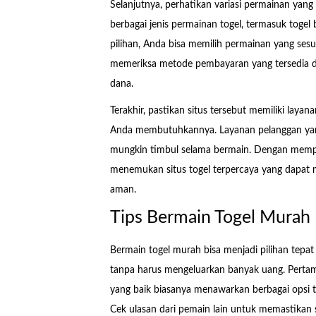
Selanjutnya, perhatikan variasi permainan yang
berbagai jenis permainan togel, termasuk togel
pilihan, Anda bisa memilih permainan yang sesu
memeriksa metode pembayaran yang tersedia d
dana.
Terakhir, pastikan situs tersebut memiliki lay
Anda membutuhkannya. Layanan pelanggan ya
mungkin timbul selama bermain. Dengan mempe
menemukan situs togel terpercaya yang dapa
aman.
Tips Bermain Togel Murah
Bermain togel murah bisa menjadi pilihan tepat
tanpa harus mengeluarkan banyak uang. Pertama
yang baik biasanya menawarkan berbagai opsi t
Cek ulasan dari pemain lain untuk memastikan s