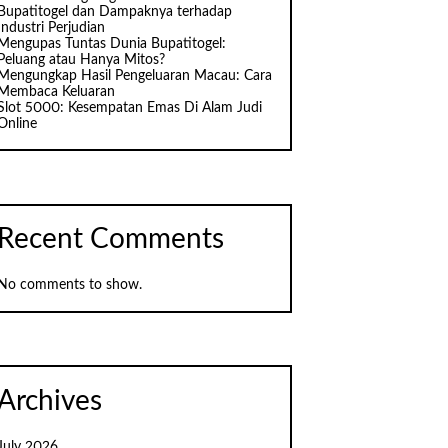
Bupatitogel dan Dampaknya terhadap
Industri Perjudian
Mengupas Tuntas Dunia Bupatitogel:
Peluang atau Hanya Mitos?
Mengungkap Hasil Pengeluaran Macau: Cara
Membaca Keluaran
Slot 5000: Kesempatan Emas Di Alam Judi
Online
Recent Comments
No comments to show.
Archives
July 2026