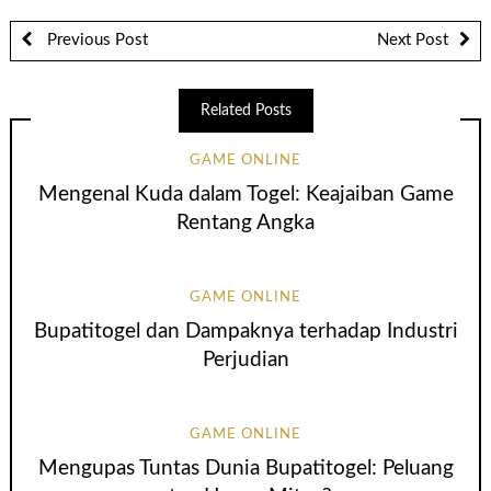
Previous Post
Next Post
Related Posts
GAME ONLINE
Mengenal Kuda dalam Togel: Keajaiban Game
Rentang Angka
GAME ONLINE
Bupatitogel dan Dampaknya terhadap Industri
Perjudian
GAME ONLINE
Mengupas Tuntas Dunia Bupatitogel: Peluang