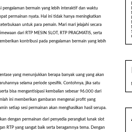
i pengalaman bermain yang lebih interaktif dan waktu
pat permainan nyata. Hal ini tidak hanya meningkatkan
keterbukaan untuk para pemain. Mari mari jelajahi secara
stimewaan dari RTP MESIN SLOT, RTP PRAGMATIS, serta
berikan kontribusi pada pengalaman bermain yang lebih
rsentase yang menunjukkan berapa banyak uang yang akan
aruhannya selama periode spesifik. Contohnya, jika satu
serta bisa mengantisipasi kembalian sebesar 96.000 dari
umlah ini memberikan gambaran mengenai profit yang
min setiap sesi permainan akan menghasilkan hasil serupa.
kan dengan permainan dari penyedia perangkat lunak slot
ngan RTP yang sangat baik serta beragamnya tema. Dengan