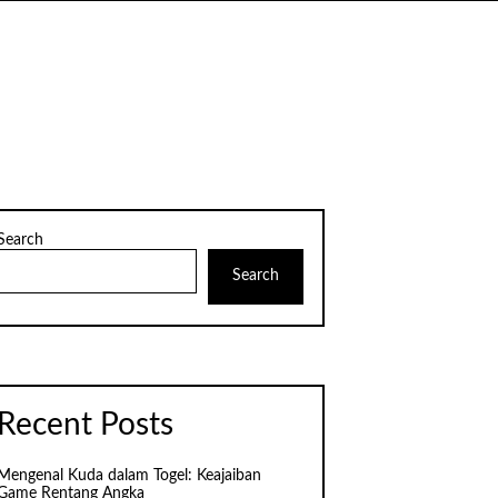
Search
Search
Recent Posts
Mengenal Kuda dalam Togel: Keajaiban
Game Rentang Angka