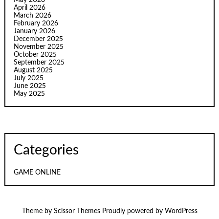
April 2026
March 2026
February 2026
January 2026
December 2025
November 2025
October 2025
September 2025
August 2025
July 2025
June 2025
May 2025
Categories
GAME ONLINE
Theme by
Scissor Themes
Proudly powered by
WordPress