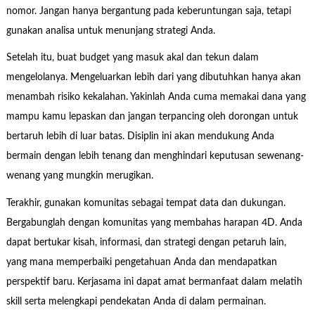
nomor. Jangan hanya bergantung pada keberuntungan saja, tetapi
gunakan analisa untuk menunjang strategi Anda.
Setelah itu, buat budget yang masuk akal dan tekun dalam
mengelolanya. Mengeluarkan lebih dari yang dibutuhkan hanya akan
menambah risiko kekalahan. Yakinlah Anda cuma memakai dana yang
mampu kamu lepaskan dan jangan terpancing oleh dorongan untuk
bertaruh lebih di luar batas. Disiplin ini akan mendukung Anda
bermain dengan lebih tenang dan menghindari keputusan sewenang-
wenang yang mungkin merugikan.
Terakhir, gunakan komunitas sebagai tempat data dan dukungan.
Bergabunglah dengan komunitas yang membahas harapan 4D. Anda
dapat bertukar kisah, informasi, dan strategi dengan petaruh lain,
yang mana memperbaiki pengetahuan Anda dan mendapatkan
perspektif baru. Kerjasama ini dapat amat bermanfaat dalam melatih
skill serta melengkapi pendekatan Anda di dalam permainan.