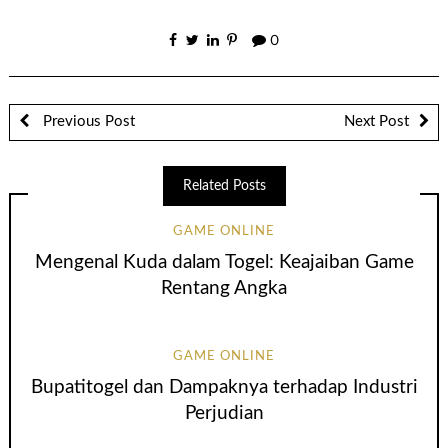
0
Previous Post
Next Post
Related Posts
GAME ONLINE
Mengenal Kuda dalam Togel: Keajaiban Game
Rentang Angka
GAME ONLINE
Bupatitogel dan Dampaknya terhadap Industri
Perjudian