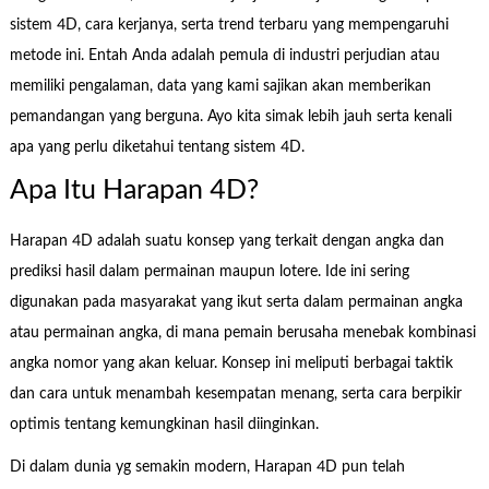
sistem 4D, cara kerjanya, serta trend terbaru yang mempengaruhi
metode ini. Entah Anda adalah pemula di industri perjudian atau
memiliki pengalaman, data yang kami sajikan akan memberikan
pemandangan yang berguna. Ayo kita simak lebih jauh serta kenali
apa yang perlu diketahui tentang sistem 4D.
Apa Itu Harapan 4D?
Harapan 4D adalah suatu konsep yang terkait dengan angka dan
prediksi hasil dalam permainan maupun lotere. Ide ini sering
digunakan pada masyarakat yang ikut serta dalam permainan angka
atau permainan angka, di mana pemain berusaha menebak kombinasi
angka nomor yang akan keluar. Konsep ini meliputi berbagai taktik
dan cara untuk menambah kesempatan menang, serta cara berpikir
optimis tentang kemungkinan hasil diinginkan.
Di dalam dunia yg semakin modern, Harapan 4D pun telah