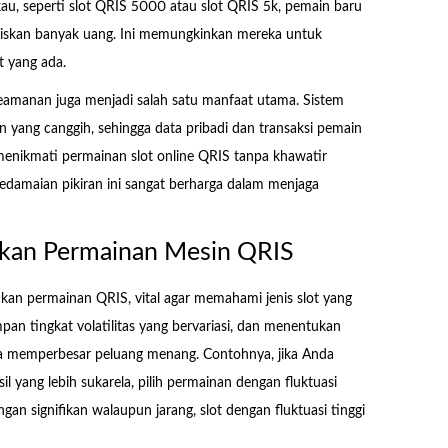
u, seperti slot QRIS 5000 atau slot QRIS 5k, pemain baru
iskan banyak uang. Ini memungkinkan mereka untuk
t yang ada.
amanan juga menjadi salah satu manfaat utama. Sistem
 yang canggih, sehingga data pribadi dan transaksi pemain
menikmati permainan slot online QRIS tanpa khawatir
Kedamaian pikiran ini sangat berharga dalam menjaga
akan Permainan Mesin QRIS
kan permainan QRIS, vital agar memahami jenis slot yang
n tingkat volatilitas yang bervariasi, dan menentukan
sa memperbesar peluang menang. Contohnya, jika Anda
ang lebih sukarela, pilih permainan dengan fluktuasi
an signifikan walaupun jarang, slot dengan fluktuasi tinggi