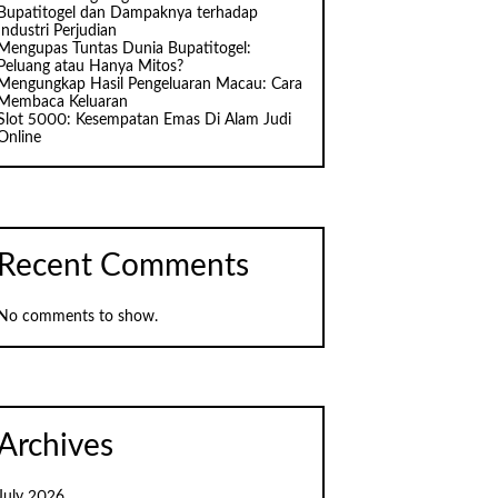
Bupatitogel dan Dampaknya terhadap
Industri Perjudian
Mengupas Tuntas Dunia Bupatitogel:
Peluang atau Hanya Mitos?
Mengungkap Hasil Pengeluaran Macau: Cara
Membaca Keluaran
Slot 5000: Kesempatan Emas Di Alam Judi
Online
Recent Comments
No comments to show.
Archives
July 2026