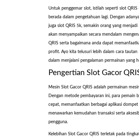
Untuk penggemar slot, istilah seperti slot QRIS
berada dalam pengetahuan lagi. Dengan adanya
juga slot QRIS 5k, semakin orang yang menjadi
akan menyampaikan secara mendalam mengenai
QRIS serta bagaimana anda dapat memanfaatka
profit. Ayo kita telusuri lebih dalam cara tauta
dalam menjalani pengalaman permainan yang he
Pengertian Slot Gacor QRI
Mesin Slot Gacor QRIS adalah permainan mesi
Dengan metode pembayaran ini, para pemain bi
cepat, memanfaatkan berbagai aplikasi dompet d
menawarkan kemudahan transaksi serta aksesibi
pengguna.
Kelebihan Slot Gacor QRIS terletak pada tingk