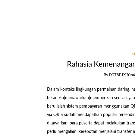
G
Rahasia Kemenangan
By
FOT8EJXjf0m
Dalam konteks lingkungan permainan daring, ha
beraneka|menawarkan|memberikan sensasi yang 
baru ialah sistem pembayaran menggunakan QRI
via QRIS sudah mendapatkan popular tersendi
ditawarkan, para peserta dapat melakukan tra
perlu mengalami kerepotan menjalani transfer 