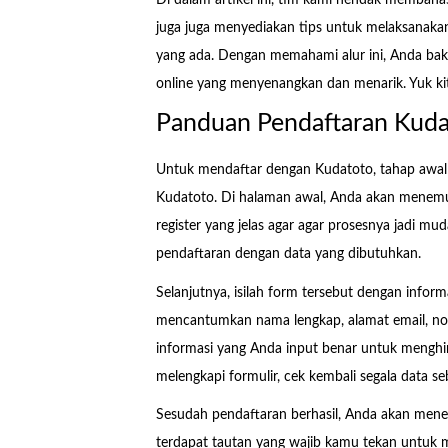
Di dalam artikel ini, tim kami hendak membahas
juga juga menyediakan tips untuk melaksanakan
yang ada. Dengan memahami alur ini, Anda baka
online yang menyenangkan dan menarik. Yuk kit
Panduan Pendaftaran Kuda
Untuk mendaftar dengan Kudatoto, tahap awal
Kudatoto. Di halaman awal, Anda akan menemu
register yang jelas agar agar prosesnya jadi mu
pendaftaran dengan data yang dibutuhkan.
Selanjutnya, isilah form tersebut dengan inform
mencantumkan nama lengkap, alamat email, nom
informasi yang Anda input benar untuk menghin
melengkapi formulir, cek kembali segala data s
Sesudah pendaftaran berhasil, Anda akan mener
terdapat tautan yang wajib kamu tekan untuk 