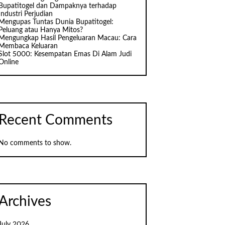
Bupatitogel dan Dampaknya terhadap
Industri Perjudian
Mengupas Tuntas Dunia Bupatitogel:
Peluang atau Hanya Mitos?
Mengungkap Hasil Pengeluaran Macau: Cara
Membaca Keluaran
Slot 5000: Kesempatan Emas Di Alam Judi
Online
Recent Comments
No comments to show.
Archives
July 2026