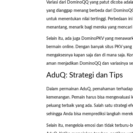
Variasi dari DominoQQ yang patut dicoba adal
yang dianggap menang berbeda dari DominoQQ
untuk menentukan nilai tertinggi. Perbedaan 
menantang, menarik bagi mereka yang mencari 
Selain itu, ada juga DominoPKV yang menawar
bermain online. Dengan banyak situs PKV yan
mengaksesnya kapan saja dan di mana saja. Ko
aman menjadikan DominoQQ dan variasinya sema
AduQ: Strategi dan Tips
Dalam permainan AduQ, pemahaman terhadap atu
kemenangan. Pemain harus bisa mengevaluasi k
peluang terbaik yang ada. Salah satu strategi 
sehingga Anda bisa memprediksi langkah merek
Selain itu, mengelola emosi dan tidak terburu