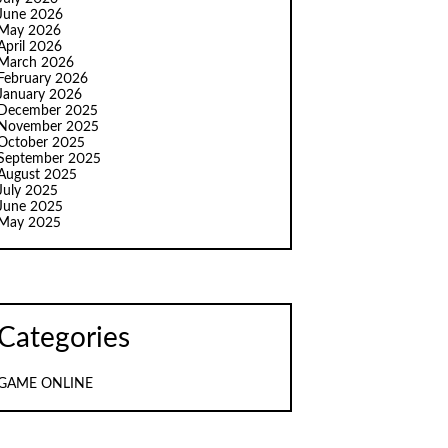
June 2026
May 2026
April 2026
March 2026
February 2026
January 2026
December 2025
November 2025
October 2025
September 2025
August 2025
July 2025
June 2025
May 2025
Categories
GAME ONLINE