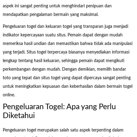
aspek ini sangat penting untuk menghindari penipuan dan
mendapatkan pengalaman bermain yang maksimal.
Pengeluaran togel dan keluaran togel yang transparan juga menjadi
indikator kepercayaan suatu situs. Pemain dapat dengan mudah
memeriksa hasil undian dan memastikan bahwa tidak ada manipulasi
yang terjadi. Situs togel terpercaya biasanya menyediakan informasi
lengkap tentang hasil keluaran, sehingga pemain dapat mengikuti
perkembangan dengan mudah. Dengan demikian, memilih bandar
toto yang tepat dan situs togel yang dapat dipercaya sangat penting
untuk meningkatkan kepuasan dan keberhasilan dalam bermain togel
online.
Pengeluaran Togel: Apa yang Perlu
Diketahui
Pengeluaran togel merupakan salah satu aspek terpenting dalam