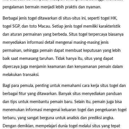
pengalaman bermain menjadi lebih praktis dan nyaman.
Berbagai jenis togel ditawarkan di situs-situs ini, seperti togel HK,
togel SGP, dan toto Macau. Setiap jenis togel memiliki karakteristik
dan aturan permainan yang berbeda. Situs togel terpercaya biasanya
menyediakan informasi detail mengenai masing-masing jenis
permainan, sehingga pemain dapat membuat keputusan yang lebih
baik saat memasang taruhan. Tidak hanya itu, situs yang dapat
dipercaya juga menjamin keamanan dan kenyamanan pemain dalam
melakukan transaksi.
Bagi para pemula, penting untuk memahami cara kerja situs togel dan
berbagai fitur yang ditawarkan. Banyak situs menyediakan panduan
dan tips untuk membantu pemain baru. Selain itu, pemain juga bisa
menemukan informasi mengenai keluaran togel dan pengeluaran togel
terbaru, yang sangat berguna untuk analisis dan prediksi angka.
Dengan demikian, mempelajari dunia togel melalui situs yang tepat