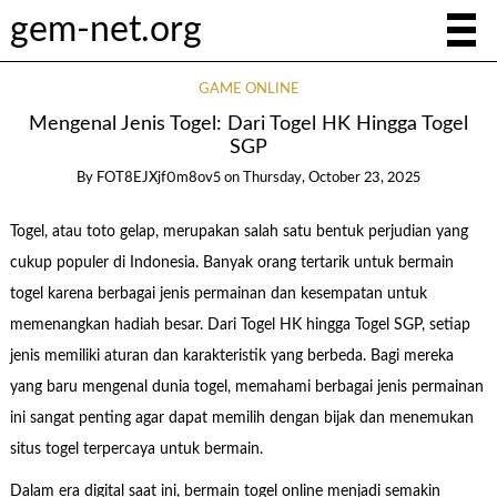
gem-net.org
GAME ONLINE
Mengenal Jenis Togel: Dari Togel HK Hingga Togel
SGP
By
FOT8EJXjf0m8ov5
on
Thursday, October 23, 2025
Togel, atau toto gelap, merupakan salah satu bentuk perjudian yang
cukup populer di Indonesia. Banyak orang tertarik untuk bermain
togel karena berbagai jenis permainan dan kesempatan untuk
memenangkan hadiah besar. Dari Togel HK hingga Togel SGP, setiap
jenis memiliki aturan dan karakteristik yang berbeda. Bagi mereka
yang baru mengenal dunia togel, memahami berbagai jenis permainan
ini sangat penting agar dapat memilih dengan bijak dan menemukan
situs togel terpercaya untuk bermain.
Dalam era digital saat ini, bermain togel online menjadi semakin