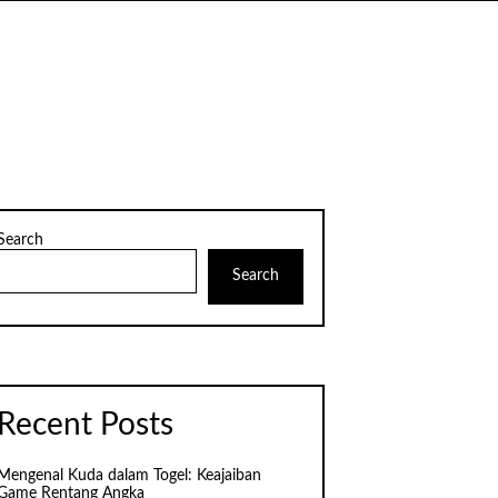
Search
Search
Recent Posts
Mengenal Kuda dalam Togel: Keajaiban
Game Rentang Angka