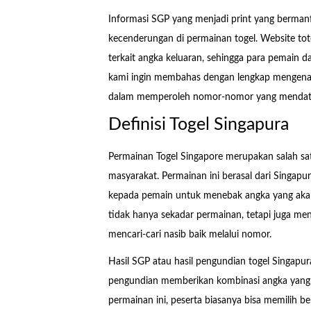
Informasi SGP yang menjadi print yang berman
kecenderungan di permainan togel. Website tot
terkait angka keluaran, sehingga para pemain da
kami ingin membahas dengan lengkap mengenai u
dalam memperoleh nomor-nomor yang mendat
Definisi Togel Singapura
Permainan Togel Singapore merupakan salah sat
masyarakat. Permainan ini berasal dari Singap
kepada pemain untuk menebak angka yang akan k
tidak hanya sekadar permainan, tetapi juga me
mencari-cari nasib baik melalui nomor.
Hasil SGP atau hasil pengundian togel Singapur
pengundian memberikan kombinasi angka yang
permainan ini, peserta biasanya bisa memilih b