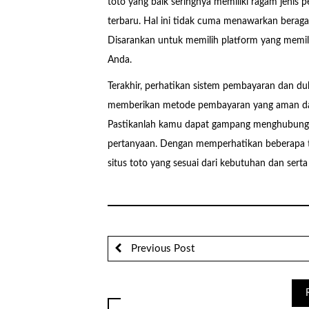
toto yang baik seringnya memiliki ragam jenis p
terbaru. Hal ini tidak cuma menawarkan beraga
Disarankan untuk memilih platform yang memilik
Anda.
Terakhir, perhatikan sistem pembayaran dan du
memberikan metode pembayaran yang aman dan 
Pastikanlah kamu dapat gampang menghubungi m
pertanyaan. Dengan memperhatikan beberapa 
situs toto yang sesuai dari kebutuhan dan sert
Previous Post