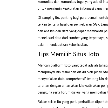
komunitas dan komunitas togel yang ada di inte
untuk menjamin keakuratan informasi yang mer
Di samping itu, penting bagi para pemain unt
terkini tentang hasil dan pengeluaran SGP. Lam
dan analisis dan data yang dapat membantu p
menelusuri data dari sumber yang terpercaya, 
dalam mendapatkan keberhasilan.
Tips Memilih Situs Toto
Mencari platform toto yang tepat adalah tahapan
mempunyai izin resmi dan diakui oleh pihak ot
menyediakan data komprehensif tentang izin da
taruhan dengan aman akan khawatir akan penipu
pengguna serta forum diskusi yang membahas te
Faktor selain itu yang perlu perhatikan diperh