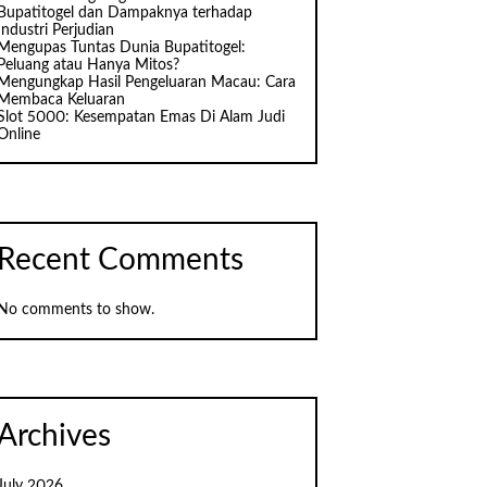
Bupatitogel dan Dampaknya terhadap
Industri Perjudian
Mengupas Tuntas Dunia Bupatitogel:
Peluang atau Hanya Mitos?
Mengungkap Hasil Pengeluaran Macau: Cara
Membaca Keluaran
Slot 5000: Kesempatan Emas Di Alam Judi
Online
Recent Comments
No comments to show.
Archives
July 2026