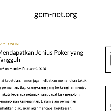
gem-net.org
AME ONLINE
Mendapatkan Jenius Poker yang
Tangguh
ov5
on
Monday, February 9, 2026
ai kebetulan, namun juga melibatkan memerlukan taktik,
 permainan. Bagi orang-orang yang berkeinginan menjadi
ngikuti beberapa petunjuk yang dapat bisa menolong
kemungkinan kemenangan. Dalam alam permainan
perhatikan diskusikan agar mencapai kesuksesan.