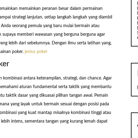
g memainkan memainkan peranan besar dalam permainan
pai strategi lanjutan, setiap langkah langkah yang diambil
h Anda seorang pemula yang baru mulai bermain atau
an supaya memberi wawasan yang berguna berguna agar
ang lebih dari sebelumnya. Dengan ilmu serta latihan yang,
mainan poker.
jenius poker
ker
ombinasi antara keterampilan, strategi, dan chance. Agar
 memahami aturan fundamental serta taktik yang membantu
taktik dasar yang dikuasai pilihan tangan awal. Pemain
mana yang layak untuk bermain sesuai dengan posisi pada
kombinasi yang kuat mantap misalnya kombinasi tinggi atau
an lebih intens, sementara tangan yang kurang lemah dapat