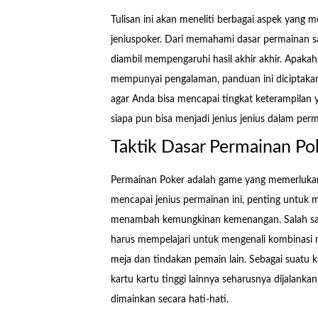
Tulisan ini akan meneliti berbagai aspek yan
jeniuspoker. Dari memahami dasar permainan sam
diambil mempengaruhi hasil akhir akhir. Apaka
mempunyai pengalaman, panduan ini diciptak
agar Anda bisa mencapai tingkat keterampilan y
siapa pun bisa menjadi jenius jenius dalam per
Taktik Dasar Permainan Po
Permainan Poker adalah game yang memerlukan k
mencapai jenius permainan ini, penting untuk
menambah kemungkinan kemenangan. Salah satu 
harus mempelajari untuk mengenali kombinasi 
meja dan tindakan pemain lain. Sebagai suatu 
kartu kartu tinggi lainnya seharusnya dijalank
dimainkan secara hati-hati.